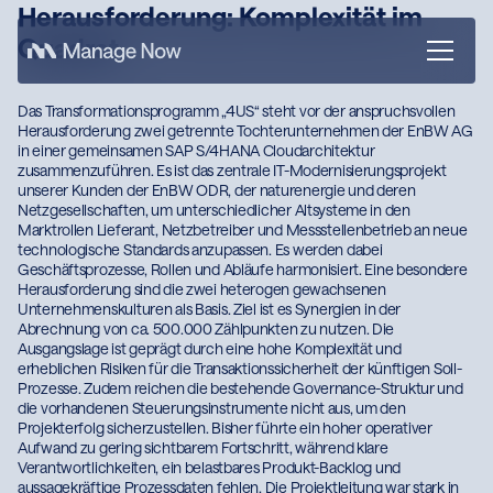
Herausforderung: Komplexität im
Quadrat
Das Transformationsprogramm „4US“ steht vor der anspruchsvollen
Herausforderung zwei getrennte Tochterunternehmen der EnBW
X
AG in einer gemeinsamen SAP S/4HANA Cloudarchitektur
zusammenzuführen. Es ist das zentrale IT-Modernisierungsprojekt
unserer Kunden der EnBW ODR, der naturenergie und deren
Netzgesellschaften, um unterschiedlicher Altsysteme in den
Marktrollen Lieferant, Netzbetreiber und Messstellenbetrieb an
neue technologische Standards anzupassen. Es werden dabei
Geschäftsprozesse, Rollen und Abläufe harmonisiert. Eine
besondere Herausforderung sind die zwei heterogen
gewachsenen Unternehmenskulturen als Basis. Ziel ist es Synergien
in der Abrechnung von ca. 500.000 Zählpunkten zu nutzen. Die
Ausgangslage ist geprägt durch eine hohe Komplexität und
erheblichen Risiken für die Transaktionssicherheit der künftigen
Soll-Prozesse. Zudem reichen die bestehende Governance-
Struktur und die vorhandenen Steuerungsinstrumente nicht aus,
um den Projekterfolg sicherzustellen. Bisher führte ein hoher
operativer Aufwand zu gering sichtbarem Fortschritt, während klare
Verantwortlichkeiten, ein belastbares Produkt-Backlog und
aussagekräftige Prozessdaten fehlen. Die Projektleitung war stark in