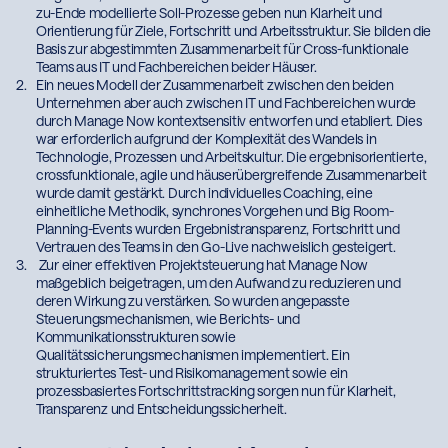
verankert und eigene Kompetenzen aufgebaut. Ende zu-Ende
modellierte Soll-Prozesse geben nun Klarheit und Orientierung
für Ziele, Fortschritt und Arbeitsstruktur. Sie bilden die Basis zur
abgestimmten Zusammenarbeit für Cross-funktionale Teams
aus IT und Fachbereichen beider Häuser.
Ein neues Modell der Zusammenarbeit zwischen den beiden
Unternehmen aber auch zwischen IT und Fachbereichen wurde
durch Manage Now kontextsensitiv entworfen und etabliert.
Dies war erforderlich aufgrund der Komplexität des Wandels in
Technologie, Prozessen und Arbeitskultur. Die
ergebnisorientierte, crossfunktionale, agile und
häuserübergreifende Zusammenarbeit wurde damit gestärkt.
Durch individuelles Coaching, eine einheitliche Methodik,
synchrones Vorgehen und Big Room-Planning-Events wurden
Ergebnistransparenz, Fortschritt und Vertrauen des Teams in
den Go-Live nachweislich gesteigert.
Zur einer effektiven Projektsteuerung hat Manage Now
maßgeblich beigetragen, um den Aufwand zu reduzieren und
deren Wirkung zu verstärken. So wurden angepasste
Steuerungsmechanismen, wie Berichts- und
Kommunikationsstrukturen sowie
Qualitätssicherungsmechanismen implementiert. Ein
strukturiertes Test- und Risikomanagement sowie ein
prozessbasiertes Fortschrittstracking sorgen nun für Klarheit,
Transparenz und Entscheidungssicherheit.