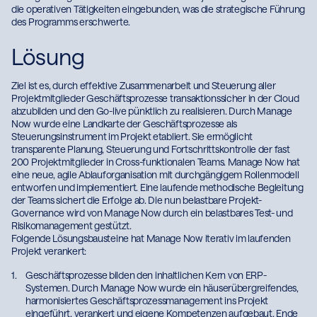
die operativen Tätigkeiten eingebunden, was die strategische
Führung des Programms erschwerte.
Lösung
Ziel ist es, durch effektive Zusammenarbeit und Steuerung aller
Projektmitglieder Geschäftsprozesse transaktionssicher in der
Cloud abzubilden und den Go-live pünktlich zu realisieren. Durch
Manage Now wurde eine Landkarte der Geschäftsprozesse als
Steuerungsinstrument im Projekt etabliert. Sie ermöglicht
transparente Planung, Steuerung und Fortschrittskontrolle der fast
Wie souverän ist Ihr
200 Projektmitglieder in Cross-funktionalen Teams. Manage Now
Unternehmen wirklich?
hat eine neue, agile Ablauforganisation mit durchgängigem
Rollenmodell entworfen und implementiert. Eine laufende
methodische Begleitung der Teams sichert die Erfolge ab. Die nun
Cloud, KI und neue Regulatorik verschieben
belastbare Projekt-Governance wird von Manage Now durch ein
digitale Souveränität vom Rechenzentrum in
belastbares Test- und Risikomanagement gestützt.
die Vorstandsetage. Lesen Sie, welche
Folgende Lösungsbausteine hat Manage Now iterativ im laufenden
Entscheidungen jetzt über Zukunftsfähigkeit
Projekt verankert:
und Resilienz entscheiden.
Geschäftsprozesse bilden den inhaltlichen Kern von ERP-
Systemen. Durch Manage Now wurde ein
häuserübergreifendes, harmonisiertes
Jetzt Blog lesen
Geschäftsprozessmanagement ins Projekt eingeführt,