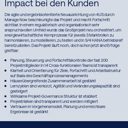
Impact bei den Kunden
Die agile und ergebnisorientierte Neuausrichtung von 4US durch
Manage Now beschleunigte das Projekt und macht Fortschritt
sichtbar. In einem regulatorisch und organisatorisch sehr
anspruchsvollen Umfeld wurde das Großprojekt neu orchestriert,
um energiewirtschaftliche Kernprozesse für jeweils 3 Marktrollen
zu harmonisieren, zu modellieren, zu testen und in S/4 HANA
betriebsreif bereitzustellen. Das Projekt läuft noch, doch schon
jetzt sind Erfolge greifbar:
Planung, Steuerung und Fortschrittskontrolle der fast 200
Projektmitglieder in 14 Cross-funktionalen Teams ist transparent
Klarheit und Orientierung für Ziele, Fortschritt und
Arbeitsstruktur auf Basis des Geschäftsprozessmanagements
Häuserübergreifende Zusammenarbeit ist gestärkt
Lernzyklen sind verkürzt, Agilität und Veränderungskapazität
sind gesteigert
Wirksame Projekt-Governance Struktur ist etabliert
Projektrisiken sind transparent und werden mitigiert
Vertrauen in Vorgehensmodell, Planung und erreichbare
Ergebnisse ist gestärkt