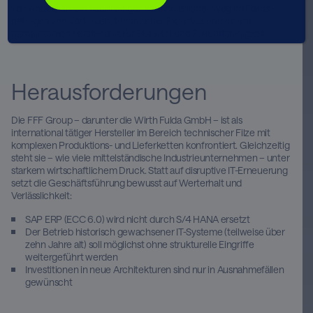
von Anfang an, ein nachhaltiger, kontinuierlicher Weg im Fokus –
getragen von Vertrauen, technischer Expertise und einem
gemeinsamen Verständnis für Stabilität und Zukunftsfähigkeit.
Herausforderungen
Die FFF Group – darunter die Wirth Fulda GmbH – ist als
international tätiger Hersteller im Bereich technischer Filze mit
komplexen Produktions- und Lieferketten konfrontiert. Gleichzeitig
steht sie – wie viele mittelständische Industrieunternehmen – unter
starkem wirtschaftlichem Druck. Statt auf disruptive IT-Erneuerung
setzt die Geschäftsführung bewusst auf Werterhalt und
Verlässlichkeit:
SAP ERP (ECC 6.0) wird nicht durch S/4 HANA ersetzt
Der Betrieb historisch gewachsener IT-Systeme (teilweise über
zehn Jahre alt) soll möglichst ohne strukturelle Eingriffe
weitergeführt werden
Investitionen in neue Architekturen sind nur in Ausnahmefällen
gewünscht