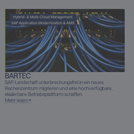
Hybrid- & Multi-Cloud Management
SAP Application Modernization & AMS
BARTEC
E
SAP-Landschaft unterbrechungsfrei in ein neues
Unt
Rechenzentrum migrieren und eine hochverfügbare,
Tra
skalierbare Betriebsplattform schaffen.
Meh
Mehr lesen