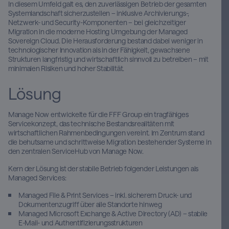
In diesem Umfeld galt es, den zuverlässigen Betrieb der gesamten
Systemlandschaft sicherzustellen – inklusive Archivierungs-,
Netzwerk- und Security-Komponenten – bei gleichzeitiger
Migration in die moderne Hosting Umgebung der Managed
Sovereign Cloud. Die Herausforderung bestand dabei weniger in
technologischer Innovation als in der Fähigkeit, gewachsene
Strukturen langfristig und wirtschaftlich sinnvoll zu betreiben – mit
minimalen Risiken und hoher Stabilität.
Lösung
Manage Now entwickelte für die FFF Group ein tragfähiges
Servicekonzept, das technische Bestandsrealitäten mit
wirtschaftlichen Rahmenbedingungen vereint. Im Zentrum stand
die behutsame und schrittweise Migration bestehender Systeme in
den zentralen ServiceHub von Manage Now.
Kern der Lösung ist der stabile Betrieb folgender Leistungen als
Managed Services:
Managed File & Print Services – inkl. sicherem Druck- und
Dokumentenzugriff über alle Standorte hinweg
Managed Microsoft Exchange & Active Directory (AD) – stabile
E-Mail- und Authentifizierungsstrukturen