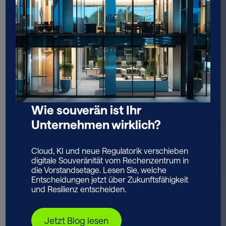
Art
Managed Security & SOC
Services, SAP Application
Modernization & AMS
Branche
Fertigung
Veröffentlicht
Wie souverän ist Ihr
24.07.2025
Unternehmen wirklich?
Filzfabrik Fulda GmbH & Co KG
Cloud, KI und neue Regulatorik verschieben
digitale Souveränität vom Rechenzentrum in
die Vorstandsetage. Lesen Sie, welche
Die Filzfabrik Fulda GmbH & Co KG – ein traditionsreiches
Entscheidungen jetzt über Zukunftsfähigkeit
Unternehmen für technische Textilien – setzt auf eine langjährige,
und Resilienz entscheiden.
verlässliche Partnerschaft mit Manage Now. Gemeinsam wurde
eine stabile IT-Infrastruktur aufgebaut, die den wirtschaftlichen
Rahmenbedingungen ebenso gerecht wird wie dem hohen
Jetzt Blog lesen
Anspruch an Betriebssicherheit. Statt radikaler Transformation stand