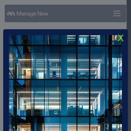
X
FFF Group
FFF Group
Historisch gewachsene IT-Systeme in eine
moderne Hosting-Umgebung überführen und
langfristig stabil sowie wirtschaftlich betreiben.