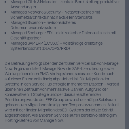
Managed Citrix & Netscaler – zentrale Bereitstellung produktiver
Anwendungen
Managed Network & Security – Netzwerkbetrieb mit
Sicherheitsarchitektur nach aktuellen Standards
Managed Saperion – revisionssicheres
Dokumentenarchivsystem
Managed Seeburger EDI – elektronischer Datenaustausch mit
Geschäftspartner
Managed SAP ERP (ECC6.0) – vollständige dreistufige
Systemlandschaft (DEV/QAS/PRD)
Die Betreuung erfolgt über den zentralen ServiceHub von Manage
Now. Ergänzend stellt Manage Now die SAP-Lizenzierung sowie
Wartung über einen PMC-Vertrag sicher, sodass der Kunde auch
auf dieser Ebene vollständig abgesichert ist. Die Migration der
Systeme in den ServiceHub erfolgte in mehreren Etappen – verteilt
über einen Zeitraum von mehr als zwei Jahren. Aufgrund der
konservativen IT Strategie und der daraus resultierenden
Priorisierung wurde der FFF Group bewusst der nötige Spielraum
gelassen, um Migrationen im eigenen Tempo vorzunehmen. Aktuell
wird mit der finalen Migration des EDI-Systems der letzte Schritt
abgeschlossen. Alle anderen Services laufen bereits vollständig im
Hosting-Betrieb von Manage Now.