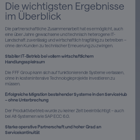
Die wichtigsten Ergebnisse
im Überblick
Die partnerschaftliche Zusammenarbeit hat es ermöglicht, auch
eine über Jahre gewachsene und technisch heterogene IT-
Landschaft zuverlässig und wirtschaftlich tragfähig zu betreiben –
ohne den Kunden zu technischer Erneuerung zu zwingen.
Stabiler IT-Betrieb bei vollem wirtschaftlichem
Handlungsspielraum
Die FFF Group kann sich auf funktionierende Systeme verlassen,
ohne in kostenintensive Technologieprojekte investieren zu
müssen.
Erfolgreiche Migration bestehender Systeme in den ServiceHub
– ohne Unterbrechung
Der Produktivbetrieb wurde zu keiner Zeit beeinträchtigt – auch
bei Alt-Systemen wie SAP ECC 6.0.
Starke operative Partnerschaft und hoher Grad an
Servicekontinuität